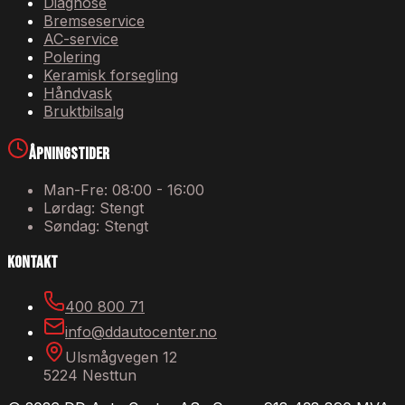
Diagnose
Bremseservice
AC-service
Polering
Keramisk forsegling
Håndvask
Bruktbilsalg
Åpningstider
Man-Fre: 08:00 - 16:00
Lørdag: Stengt
Søndag: Stengt
Kontakt
400 800 71
info@ddautocenter.no
Ulsmågvegen 12
5224 Nesttun