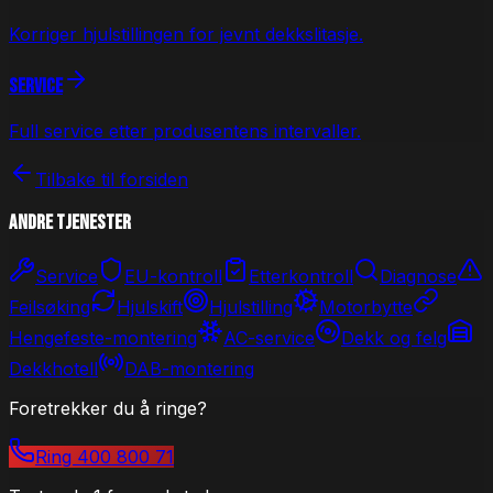
Korriger hjulstillingen for jevnt dekkslitasje.
Service
Full service etter produsentens intervaller.
Tilbake til forsiden
Andre tjenester
Service
EU-kontroll
Etterkontroll
Diagnose
Feilsøking
Hjulskift
Hjulstilling
Motorbytte
Hengefeste-montering
AC-service
Dekk og felg
Dekkhotell
DAB-montering
Foretrekker du å ringe?
Ring 400 800 71