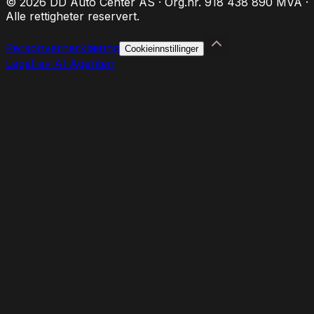
©
2026
DD Auto Center AS · Org.nr. 918 438 890 MVA ·
Alle rettigheter reservert.
Personvernerklæring
Cookieinnstillinger
Laget av AI Agenten