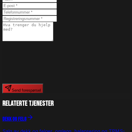
Send forespørsel
Relaterte
tjenester
Dekk og felg
Salg av dekk og felger, omlegg, balansering og TPMS-