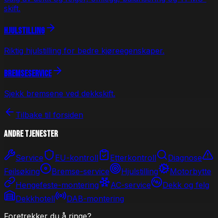
skift.
Hjulstilling
Riktig hjulstilling for bedre kjøreegenskaper.
Bremseservice
Sjekk bremsene ved dekkskift.
Tilbake til forsiden
Andre tjenester
Service
EU-kontroll
Etterkontroll
Diagnose
Feilsøking
Bremse-service
Hjulstilling
Motorbytte
Hengefeste-montering
AC-service
Dekk og felg
Dekkhotell
DAB-montering
Foretrekker du å ringe?